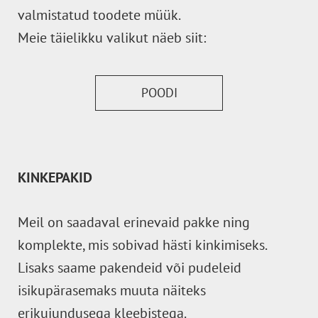
valmistatud toodete müük.
Meie täielikku valikut näeb siit:
POODI
KINKEPAKID
Meil on saadaval erinevaid pakke ning
komplekte, mis sobivad hästi kinkimiseks.
Lisaks saame pakendeid või pudeleid
isikupärasemaks muuta näiteks
erikujundusega kleebistega.