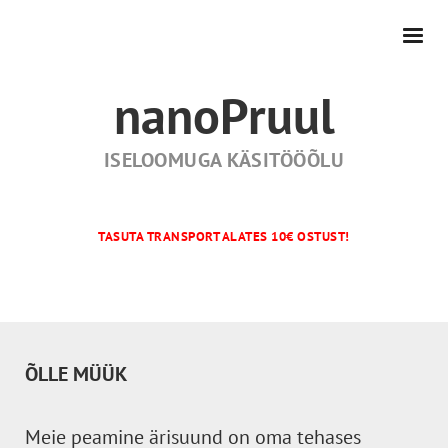
nanoPruul
ISELOOMUGA KÄSITÖÖÕLU
TASUTA TRANSPORT ALATES 10€ OSTUST!
ÕLLE MÜÜK
Meie peamine ärisuund on oma tehases